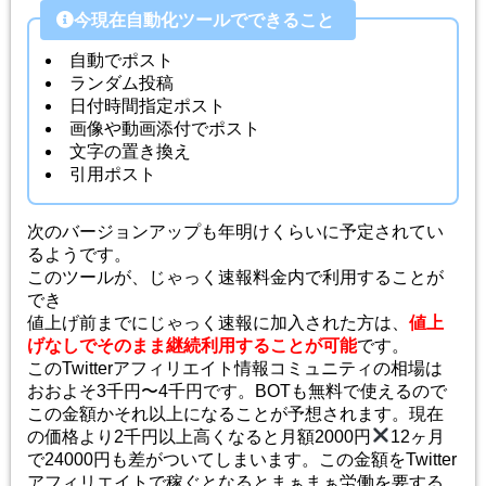
今現在自動化ツールでできること
自動でポスト
ランダム投稿
日付時間指定ポスト
画像や動画添付でポスト
文字の置き換え
引用ポスト
次のバージョンアップも年明けくらいに予定されてい
るようです。
このツールが、じゃっく速報料金内で利用することが
でき
値上げ前までにじゃっく速報に加入された方は、
値上
げなしでそのまま継続利用することが可能
です。
このTwitterアフィリエイト情報コミュニティの相場は
おおよそ3千円〜4千円です。BOTも無料で使えるので
この金額かそれ以上になることが予想されます。現在
の価格より2千円以上高くなると月額2000円
12ヶ月
で24000円も差がついてしまいます。この金額をTwitter
アフィリエイトで稼ぐとなるとまぁまぁ労働を要する