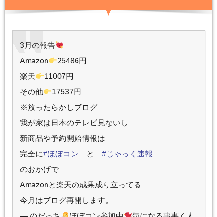
3月の報告
Amazon
25486円
楽天
11007円
その他
17537円
※放ったらかしブログ
我が家は日本のテレビ見ないし
新商品や予約開始情報は
完全に
#ほぼコン
と
#じゃっく速報
のおかげで
Amazonと楽天の成果成り立ってる
今月はブログ再開します。
— のだっち
ほぼコン参加中
気になる事書く人