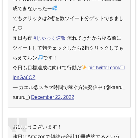
成できなかったー
でもクリックは2桁を数ツイート分ゲットできまし
た♡
昨日も夜
#じゃっく速報
流れてきたから寝る前に
ツイートして朝チェックしたら2桁クリックしても
らえてルン
です！
今日も目標達成に向けて行動だ
pic.twitter.com/TI
ipnGa6CZ
— カエル@スキマ時間で稼ぐ方法発信中 (@kaeru_
rururu_)
December 22, 2022
おはようございます！
昨日はAmazonで雑誌が合計10冊成約するという、