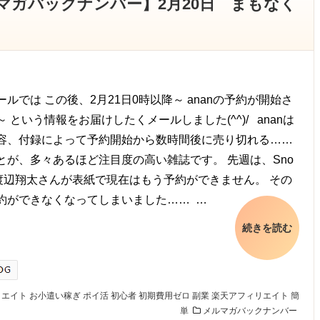
メルマガバックナンバー】2月20日 まもなく
ルでは この後、2月21日0時以降～ ananの予約が開始さ
 という情報をお届けしたくメールしました(^^)/ ananは
容、付録によって予約開始から数時間後に売り切れる……
とが、多々あるほど注目度の高い雑誌です。 先週は、Sno
 渡辺翔太さんが表紙で現在はもう予約ができません。 その
約ができなくなってしまいました…… …
続きを読む
リエイト
お小遣い稼ぎ
ポイ活
初心者
初期費用ゼロ
副業
楽天アフィリエイト
簡
単
メルマガバックナンバー