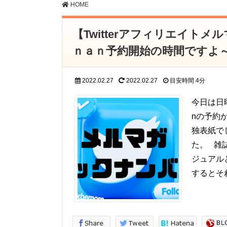
HOME
【Twitterアフィリエイト
ｎａｎ予約開始の時間ですよ
2022.02.27
2022.02.27
目安時間
4分
今日は日
nの予約
独表紙で
た。 雑
ジュアル
するとそれ