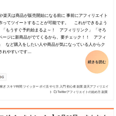
onや楽天は商品が販売開始になる前に 事前にアフィリエイト
作ってツイートすることが可能です。 これができるよう
 「もうすぐ予約始まるよ～！ アフィリリンク」 「そろ
ページに新商品がでてくるから、要チェック！！ アフィ
」 など購入をしたい人や商品が気になっている人からク
されやすいです…
続きを読む
稼ぎ
スキマ時間
ツイッター
ポイ活
やり方
入門
初心者
副業
楽天アフィリエイ
ト
Twitterアフィリエイトの始め方
副業