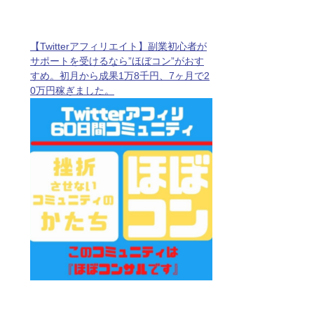
【Twitterアフィリエイト】副業初心者が
サポートを受けるなら”ほぼコン”がおす
すめ。初月から成果1万8千円、7ヶ月で2
0万円稼ぎました。