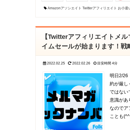
Amazonアソシエイト
Twitterアフィリエイト
お小遣
【Twitterアフィリエイトメ
イムセールが始まります！戦
2022.02.25
2022.02.26
目安時間
4分
明日2/2
約が厳し
ではない
意識があ
なのでア
ことも(^^