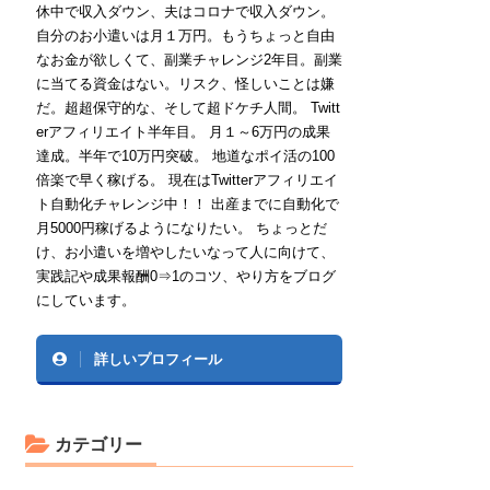
休中で収入ダウン、夫はコロナで収入ダウン。
自分のお小遣いは月１万円。もうちょっと自由
なお金が欲しくて、副業チャレンジ2年目。副業
に当てる資金はない。リスク、怪しいことは嫌
だ。超超保守的な、そして超ドケチ人間。 Twitt
erアフィリエイト半年目。 月１～6万円の成果
達成。半年で10万円突破。 地道なポイ活の100
倍楽で早く稼げる。 現在はTwitterアフィリエイ
ト自動化チャレンジ中！！ 出産までに自動化で
月5000円稼げるようになりたい。 ちょっとだ
け、お小遣いを増やしたいなって人に向けて、
実践記や成果報酬0⇒1のコツ、やり方をブログ
にしています。
詳しいプロフィール
カテゴリー