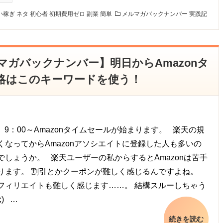
い稼ぎ
ネタ
初心者
初期費用ゼロ
副業
簡単
メルマガバックナンバー
実践記
ルマガバックナンバー】明日からAmazonタ
略はこのキーワードを使う！
6 9：00～Amazonタイムセールが始まります。 楽天の規
くなってからAmazonアソシエイトに登録した人も多いの
でしょうか。 楽天ユーザーの私からするとAmazonは苦手
ります。 割引とかクーポンが難しく感じるんですよね。
フィリエイトも難しく感じます……。 結構スルーしちゃう
;) …
続きを読む