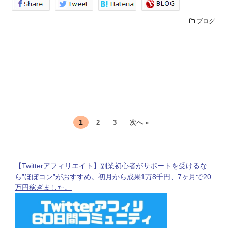
ブログ
1
2
3
次へ »
【Twitterアフィリエイト】副業初心者がサポートを受けるな
ら”ほぼコン”がおすすめ。初月から成果1万8千円、7ヶ月で20
万円稼ぎました。