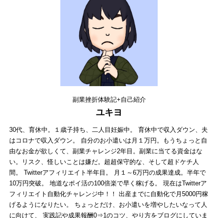
副業挫折体験記+自己紹介
ユキヨ
30代、育休中。１歳子持ち、二人目妊娠中。 育休中で収入ダウン、夫
はコロナで収入ダウン。 自分のお小遣いは月１万円。もうちょっと自
由なお金が欲しくて、副業チャレンジ2年目。副業に当てる資金はな
い。リスク、怪しいことは嫌だ。超超保守的な、そして超ドケチ人
間。 Twitterアフィリエイト半年目。 月１～6万円の成果達成。半年で
10万円突破。 地道なポイ活の100倍楽で早く稼げる。 現在はTwitterア
フィリエイト自動化チャレンジ中！！ 出産までに自動化で月5000円稼
げるようになりたい。 ちょっとだけ、お小遣いを増やしたいなって人
に向けて、 実践記や成果報酬0⇒1のコツ、やり方をブログにしていま