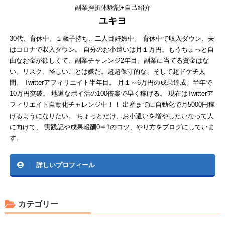
副業挫折体験記+自己紹介
ユキヨ
30代、育休中。１歳子持ち、二人目妊娠中。 育休中で収入ダウン、夫
はコロナで収入ダウン。 自分のお小遣いは月１万円。もうちょっと自
由なお金が欲しくて、副業チャレンジ2年目。副業に当てる資金はな
い。リスク、怪しいことは嫌だ。超超保守的な、そして超ドケチ人
間。 Twitterアフィリエイト半年目。 月１～6万円の成果達成。半年で
10万円突破。 地道なポイ活の100倍楽で早く稼げる。 現在はTwitterア
フィリエイト自動化チャレンジ中！！ 出産までに自動化で月5000円稼
げるようになりたい。 ちょっとだけ、お小遣いを増やしたいなって人
に向けて、 実践記や成果報酬0⇒1のコツ、やり方をブログにしていま
す。
詳しいプロフィール
カテゴリー