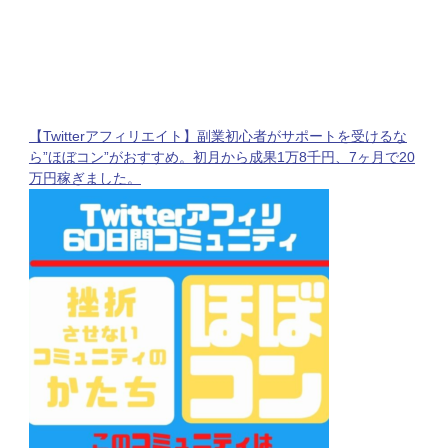
【Twitterアフィリエイト】副業初心者がサポートを受けるな
ら”ほぼコン”がおすすめ。初月から成果1万8千円、7ヶ月で20
万円稼ぎました。