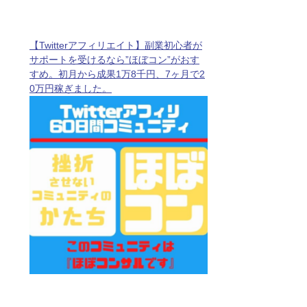
【Twitterアフィリエイト】副業初心者が
サポートを受けるなら”ほぼコン”がおす
すめ。初月から成果1万8千円、7ヶ月で2
0万円稼ぎました。