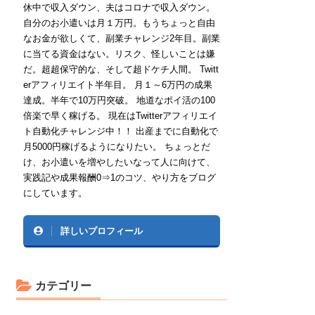
休中で収入ダウン、夫はコロナで収入ダウン。
自分のお小遣いは月１万円。もうちょっと自由
なお金が欲しくて、副業チャレンジ2年目。副業
に当てる資金はない。リスク、怪しいことは嫌
だ。超超保守的な、そして超ドケチ人間。 Twitt
erアフィリエイト半年目。 月１～6万円の成果
達成。半年で10万円突破。 地道なポイ活の100
倍楽で早く稼げる。 現在はTwitterアフィリエイ
ト自動化チャレンジ中！！ 出産までに自動化で
月5000円稼げるようになりたい。 ちょっとだ
け、お小遣いを増やしたいなって人に向けて、
実践記や成果報酬0⇒1のコツ、やり方をブログ
にしています。
詳しいプロフィール
カテゴリー