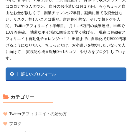
はコロナで収入ダウン。 自分のお小遣いは月１万円。もうちょっと自
由なお金が欲しくて、副業チャレンジ2年目。副業に当てる資金はな
い。リスク、怪しいことは嫌だ。超超保守的な、そして超ドケチ人
間。 Twitterアフィリエイト半年目。 月１～6万円の成果達成。半年で
10万円突破。 地道なポイ活の100倍楽で早く稼げる。 現在はTwitterア
フィリエイト自動化チャレンジ中！！ 出産までに自動化で月5000円稼
げるようになりたい。 ちょっとだけ、お小遣いを増やしたいなって人
に向けて、 実践記や成果報酬0⇒1のコツ、やり方をブログにしていま
す。
詳しいプロフィール
カテゴリー
Twitterアフィリエイトの始め方
ブログ