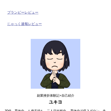
プランビーレビュー
じゃっく速報レビュー
副業挫折体験記+自己紹介
ユキヨ
30代、育休中。１歳子持ち、二人目妊娠中。 育休中で収入ダウン、夫