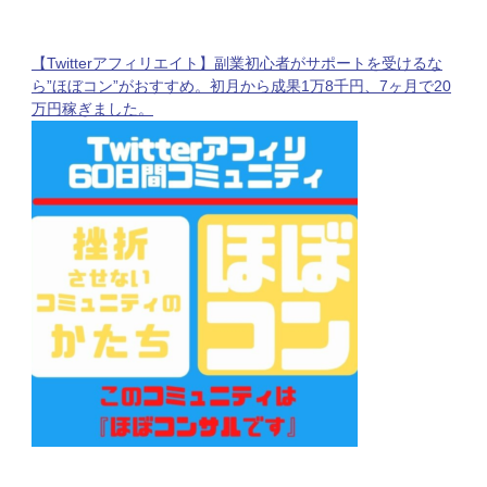
【Twitterアフィリエイト】副業初心者がサポートを受けるな
ら”ほぼコン”がおすすめ。初月から成果1万8千円、7ヶ月で20
万円稼ぎました。