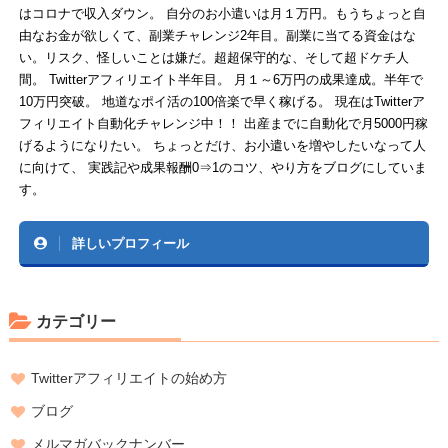
はコロナで収入ダウン。 自分のお小遣いは月１万円。もうちょっと自
由なお金が欲しくて、副業チャレンジ2年目。副業に当てる資金はな
い。リスク、怪しいことは嫌だ。超超保守的な、そして超ドケチ人
間。 Twitterアフィリエイト半年目。 月１～6万円の成果達成。半年で
10万円突破。 地道なポイ活の100倍楽で早く稼げる。 現在はTwitterア
フィリエイト自動化チャレンジ中！！ 出産までに自動化で月5000円稼
げるようになりたい。 ちょっとだけ、お小遣いを増やしたいなって人
に向けて、 実践記や成果報酬0⇒1のコツ、やり方をブログにしていま
す。
詳しいプロフィール
カテゴリー
Twitterアフィリエイトの始め方
ブログ
メルマガバックナンバー