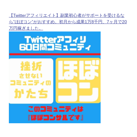
【Twitterアフィリエイト】副業初心者がサポートを受けるな
ら”ほぼコン”がおすすめ。初月から成果1万8千円、7ヶ月で20
万円稼ぎました。