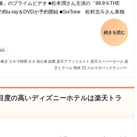
嫁」のプライムビデオ ■松本潤さん主演の「99.9％THE
のBlu-ray＆DVDが予約開始 ■SixTone 松村北斗さん単独
続きを読む
い稼ぎ
スキマ時間
ネタ
初心者
副業
楽天アフィリエイト
楽天スーパーセール
楽
天トラベル
簡単
メルマガバックナンバー
】注目度の高いディズニーホテルは楽天トラ