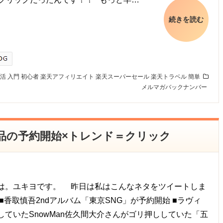
続きを読む
活
入門
初心者
楽天アフィリエイト
楽天スーパーセール
楽天トラベル
簡単
メルマガバックナンバー
】商品の予約開始×トレンド＝クリック
は。ユキヨです。 昨日は私はこんなネタをツイートしま
■香取慎吾2ndアルバム「東京SNG」が予約開始 ■ラヴィ
していたSnowMan佐久間大介さんがゴリ押ししていた「五