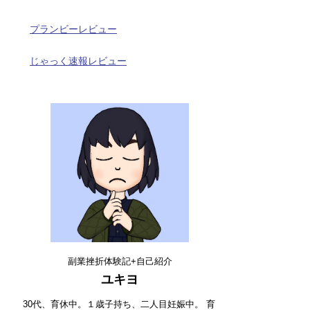
プランビーレビュー
じゃっく速報レビュー
副業挫折体験記+自己紹介
ユキヨ
30代、育休中。１歳子持ち、二人目妊娠中。 育