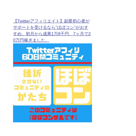
【Twitterアフィリエイト】副業初心者が
サポートを受けるなら”ほぼコン”がおす
すめ。初月から成果1万8千円、7ヶ月で2
0万円稼ぎました。