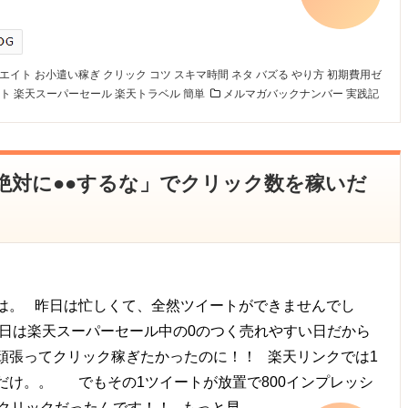
エイト
お小遣い稼ぎ
クリック
コツ
スキマ時間
ネタ
バズる
やり方
初期費用ゼ
ト
楽天スーパーセール
楽天トラベル
簡単
メルマガバックナンバー
実践記
】「絶対に●●するな」でクリック数を稼いだ
は。 昨日は忙しくて、全然ツイートができませんでし
日は楽天スーパーセール中の0のつく売れやすい日だから
頑張ってクリック稼ぎたかったのに！！ 楽天リンクでは1
だけ。。 でもその1ツイートが放置で800インプレッシ
5クリックだったんです！！ もっと早…