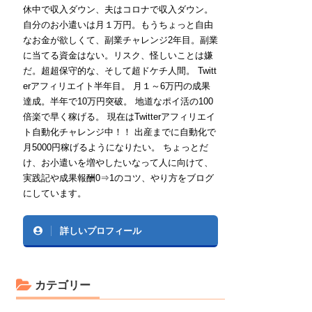
休中で収入ダウン、夫はコロナで収入ダウン。
自分のお小遣いは月１万円。もうちょっと自由
なお金が欲しくて、副業チャレンジ2年目。副業
に当てる資金はない。リスク、怪しいことは嫌
だ。超超保守的な、そして超ドケチ人間。 Twitt
erアフィリエイト半年目。 月１～6万円の成果
達成。半年で10万円突破。 地道なポイ活の100
倍楽で早く稼げる。 現在はTwitterアフィリエイ
ト自動化チャレンジ中！！ 出産までに自動化で
月5000円稼げるようになりたい。 ちょっとだ
け、お小遣いを増やしたいなって人に向けて、
実践記や成果報酬0⇒1のコツ、やり方をブログ
にしています。
詳しいプロフィール
カテゴリー