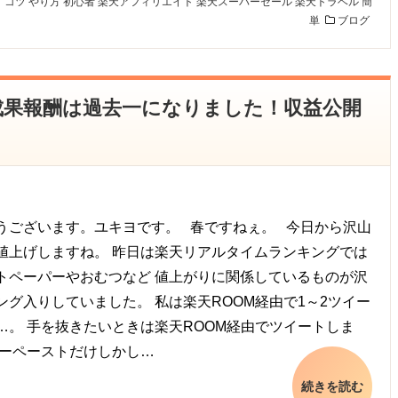
ぎ
コツ
やり方
初心者
楽天アフィリエイト
楽天スーパーセール
楽天トラベル
簡
単
ブログ
3月成果報酬は過去一になりました！収益公開
ございます。ユキヨです。 春ですねぇ。 今日から沢山
値上げしますね。 昨日は楽天リアルタイムランキングでは
トペーパーやおむつなど 値上がりに関係しているものが沢
ング入りしていました。 私は楽天ROOM経由で1～2ツイー
…。 手を抜きたいときは楽天ROOM経由でツイートしま
ピーペーストだけしかし…
続きを読む