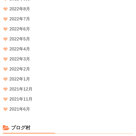
2022年8月
2022年7月
2022年6月
2022年5月
2022年4月
2022年3月
2022年2月
2022年1月
2021年12月
2021年11月
2021年6月
ブログ村