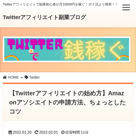
Twitterアフィリエイトで副業初心者が月10000円を稼ぐ！ポイ活より簡単！！
Twitterアフィリエイト副業ブログ
HOME
»
Twitter
【Twitterアフィリエイトの始め方】Amaz
onアソシエイトの申請方法、ちょっとした
コツ
2022.01.20
2022.02.01
目安時間
11分