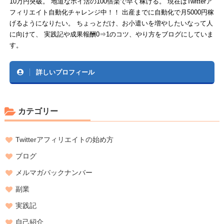
10万円突破。 地道なポイ活の100倍楽で早く稼げる。 現在はTwitterア
フィリエイト自動化チャレンジ中！！ 出産までに自動化で月5000円稼
げるようになりたい。 ちょっとだけ、お小遣いを増やしたいなって人
に向けて、 実践記や成果報酬0⇒1のコツ、やり方をブログにしていま
す。
詳しいプロフィール
カテゴリー
Twitterアフィリエイトの始め方
ブログ
メルマガバックナンバー
副業
実践記
自己紹介