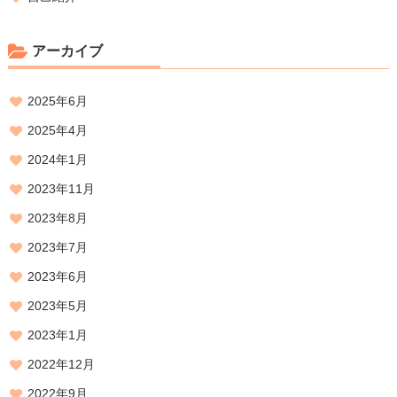
アーカイブ
2025年6月
2025年4月
2024年1月
2023年11月
2023年8月
2023年7月
2023年6月
2023年5月
2023年1月
2022年12月
2022年9月