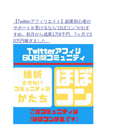
【Twitterアフィリエイト】副業初心者が
サポートを受けるなら”ほぼコン”がおす
すめ。初月から成果1万8千円、7ヶ月で2
0万円稼ぎました。