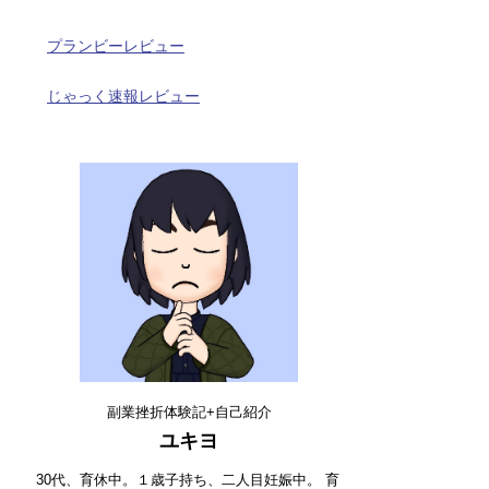
プランビーレビュー
じゃっく速報レビュー
副業挫折体験記+自己紹介
ユキヨ
30代、育休中。１歳子持ち、二人目妊娠中。 育