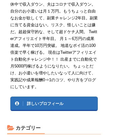
休中で収入ダウン、夫はコロナで収入ダウン。
自分のお小遣いは月１万円。もうちょっと自由
なお金が欲しくて、副業チャレンジ2年目。副業
に当てる資金はない。リスク、怪しいことは嫌
だ。超超保守的な、そして超ドケチ人間。 Twitt
erアフィリエイト半年目。 月１～6万円の成果
達成。半年で10万円突破。 地道なポイ活の100
倍楽で早く稼げる。 現在はTwitterアフィリエイ
ト自動化チャレンジ中！！ 出産までに自動化で
月5000円稼げるようになりたい。 ちょっとだ
け、お小遣いを増やしたいなって人に向けて、
実践記や成果報酬0⇒1のコツ、やり方をブログ
にしています。
詳しいプロフィール
カテゴリー