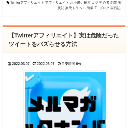
Twitterアフィリエイト
アフィリエイト
お小遣い稼ぎ
コツ
初心者
副業
実
践記
楽天トラベル
簡単
ブログ
実践記
【Twitterアフィリエイト】実は危険だった
ツイートをバズらせる方法
2022.03.07
2022.03.07
目安時間
6分