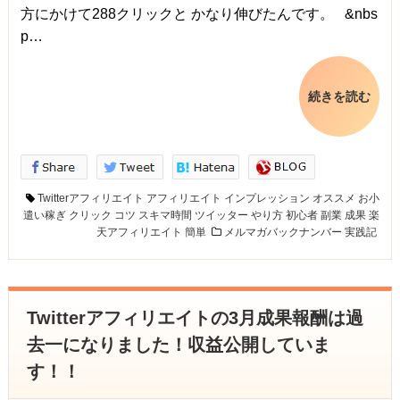
方にかけて288クリックと かなり伸びたんです。 &nbs
p…
続きを読む
Twitterアフィリエイト
アフィリエイト
インプレッション
オススメ
お小
遣い稼ぎ
クリック
コツ
スキマ時間
ツイッター
やり方
初心者
副業
成果
楽
天アフィリエイト
簡単
メルマガバックナンバー
実践記
Twitterアフィリエイトの3月成果報酬は過
去一になりました！収益公開していま
す！！