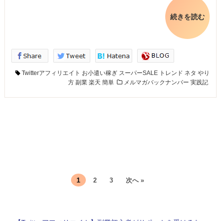
続きを読む
Twitterアフィリエイト
お小遣い稼ぎ
スーパーSALE
トレンド
ネタ
やり
方
副業
楽天
簡単
メルマガバックナンバー
実践記
1
2
3
次へ »