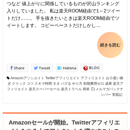
つなど 値上がりに関係しているものが沢山ランキング
入りしていました。 私は楽天ROOM経由で1～2ツイー
トだけ……。 手を抜きたいときは楽天ROOM経由でツ
イートします。 コピーペーストだけしかし…
続きを読む
Amazonアソシエイト
Twitterアフィリエイト
アフィリエイト
お小遣い稼
ぎ
クリック
コツ
スキマ時間
ネタ
バズる
やり方
初期費用ゼロ
成果
楽天ア
フィリエイト
楽天スーパーセール
楽天トラベル
簡単
メルマガバックナ
ンバー
実践記
Amazonセールが開始。Twitterアフィリエ