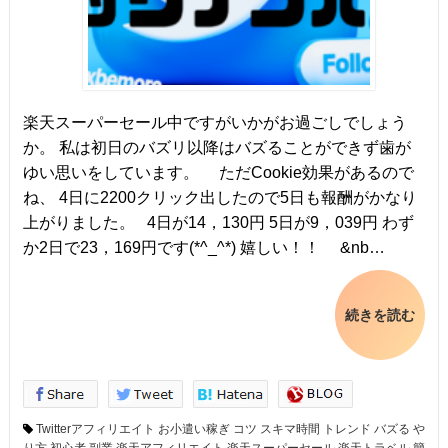
楽天スーパーセール中ですがいかがお過ごしでしょう
か。 私は初日のバズリ以降はバズることができず歯が
ゆい思いをしています。 ただCookie効果があるので
ね、 4日に2200クリック出したので5日も報酬がかなり
上がりました。 4日が14，130円 5日が9，039円 わず
か2日で23，169円です(*^_^*) 嬉しい！！ &nb…
続きを読む
Twitterアフィリエイト
お小遣い稼ぎ
コツ
スキマ時間
トレンド
バズる
や