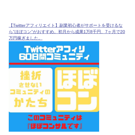
Amazonセールが開始！前回のセ
ネタ！予約開始直後が一番売れ
ールでクリック爆伸びした商品を
る！ネタのキャッチ方法は？予測
大暴露！！
アフィリエイトリンクの作成方法
も！
【Twitterアフィリエイト】副業初心者がサポートを受けるな
ら”ほぼコン”がおすすめ。初月から成果1万8千円、7ヶ月で20
万円稼ぎました。