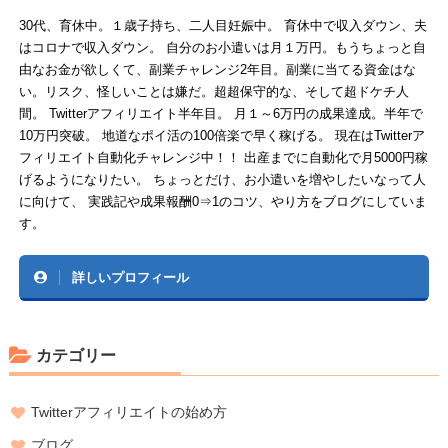
30代、育休中。１歳子持ち、二人目妊娠中。 育休中で収入ダウン、夫
はコロナで収入ダウン。 自分のお小遣いは月１万円。もうちょっと自
由なお金が欲しくて、副業チャレンジ2年目。副業に当てる資金はな
い。リスク、怪しいことは嫌だ。超超保守的な、そして超ドケチ人
間。 Twitterアフィリエイト半年目。 月１～6万円の成果達成。半年で
10万円突破。 地道なポイ活の100倍楽で早く稼げる。 現在はTwitterア
フィリエイト自動化チャレンジ中！！ 出産までに自動化で月5000円稼
げるようになりたい。 ちょっとだけ、お小遣いを増やしたいなって人
に向けて、 実践記や成果報酬0⇒1のコツ、やり方をブログにしていま
す。
詳しいプロフィール
カテゴリー
Twitterアフィリエイトの始め方
ブログ