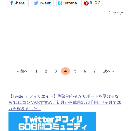
ブログ
4
« 前へ
1
2
3
5
6
7
次へ »
【Twitterアフィリエイト】副業初心者がサポートを受けるな
ら”ほぼコン”がおすすめ。初月から成果1万8千円、7ヶ月で20
万円稼ぎました。