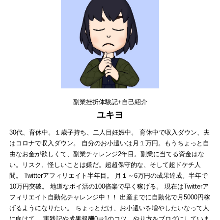
副業挫折体験記+自己紹介
ユキヨ
30代、育休中。１歳子持ち、二人目妊娠中。 育休中で収入ダウン、夫
はコロナで収入ダウン。 自分のお小遣いは月１万円。もうちょっと自
由なお金が欲しくて、副業チャレンジ2年目。副業に当てる資金はな
い。リスク、怪しいことは嫌だ。超超保守的な、そして超ドケチ人
間。 Twitterアフィリエイト半年目。 月１～6万円の成果達成。半年で
10万円突破。 地道なポイ活の100倍楽で早く稼げる。 現在はTwitterア
フィリエイト自動化チャレンジ中！！ 出産までに自動化で月5000円稼
げるようになりたい。 ちょっとだけ、お小遣いを増やしたいなって人
に向けて、 実践記や成果報酬0⇒1のコツ、やり方をブログにしていま