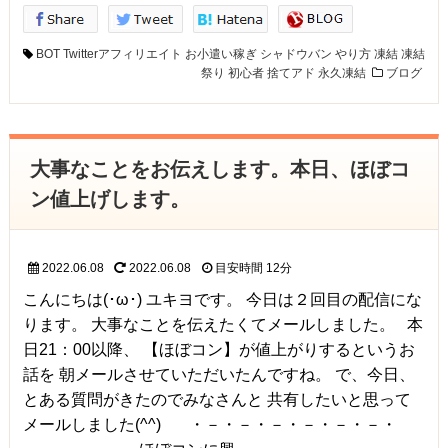
BOT
Twitterアフィリエイト
お小遣い稼ぎ
シャドウバン
やり方
凍結
凍結
祭り
初心者
捨てアド
永久凍結
ブログ
大事なことをお伝えします。本日、ほぼコ
ン値上げします。
2022.06.08
2022.06.08
目安時間
12分
こんにちは(･ω･) ユキヨです。 今日は２回目の配信にな
ります。 大事なことを伝えたくてメールしました。 本
日21：00以降、 【ほぼコン】が値上がりするというお
話を 朝メールさせていただいたんですね。 で、今日、
とある質問がきたのでみなさんと 共有したいと思って
メールしました(^^) ・－・－・－・－・－・－・