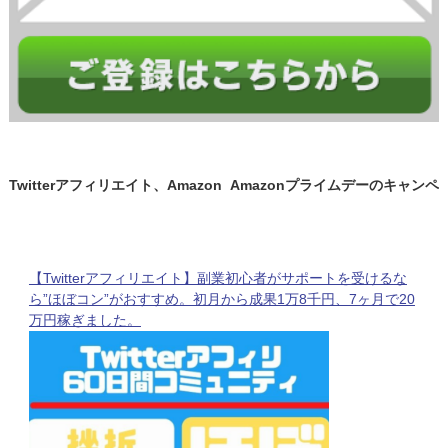
Twitterアフィリエイト、Amazon
Amazonプライムデーのキャンペ
プライムデーはやっぱ稼げる。成
ーン！サブスクは高単価！私のや
果報酬と私のやり方。
り方とコツを紹介♫
【Twitterアフィリエイト】副業初心者がサポートを受けるな
ら”ほぼコン”がおすすめ。初月から成果1万8千円、7ヶ月で20
万円稼ぎました。