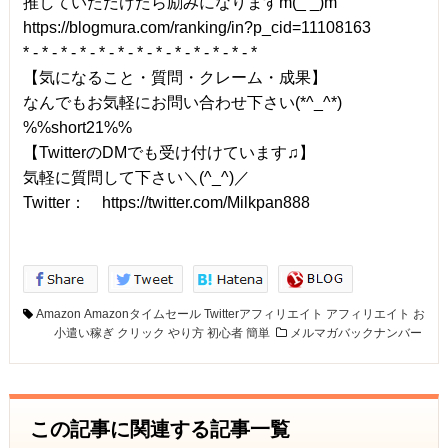
推していただけたら励みになりますm(_ _)m
https://blogmura.com/ranking/in?p_cid=11108163
* - * - * - * - * - * - * - * - * - * - * - * - *
【気になること・質問・クレーム・成果】
なんでもお気軽にお問い合わせ下さい(*^_^*)
%%short21%%
【TwitterのDMでも受け付けています♫】
気軽に質問して下さい＼(^_^)／
Twitter： https://twitter.com/Milkpan888
Amazon
Amazonタイムセール
Twitterアフィリエイト
アフィリエイト
お
小遣い稼ぎ
クリック
やり方
初心者
簡単
メルマガバックナンバー
この記事に関連する記事一覧