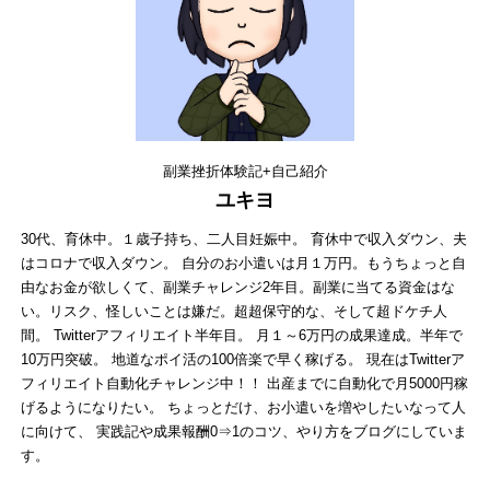
副業挫折体験記+自己紹介
ユキヨ
30代、育休中。１歳子持ち、二人目妊娠中。 育休中で収入ダウン、夫
はコロナで収入ダウン。 自分のお小遣いは月１万円。もうちょっと自
由なお金が欲しくて、副業チャレンジ2年目。副業に当てる資金はな
い。リスク、怪しいことは嫌だ。超超保守的な、そして超ドケチ人
間。 Twitterアフィリエイト半年目。 月１～6万円の成果達成。半年で
10万円突破。 地道なポイ活の100倍楽で早く稼げる。 現在はTwitterア
フィリエイト自動化チャレンジ中！！ 出産までに自動化で月5000円稼
げるようになりたい。 ちょっとだけ、お小遣いを増やしたいなって人
に向けて、 実践記や成果報酬0⇒1のコツ、やり方をブログにしていま
す。