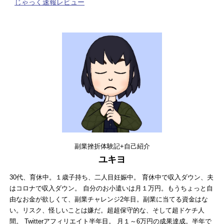
じゃっく速報レビュー
副業挫折体験記+自己紹介
ユキヨ
30代、育休中。１歳子持ち、二人目妊娠中。 育休中で収入ダウン、夫
はコロナで収入ダウン。 自分のお小遣いは月１万円。もうちょっと自
由なお金が欲しくて、副業チャレンジ2年目。副業に当てる資金はな
い。リスク、怪しいことは嫌だ。超超保守的な、そして超ドケチ人
間。 Twitterアフィリエイト半年目。 月１～6万円の成果達成。半年で