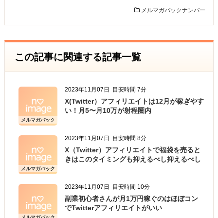
メルマガバックナンバー
この記事に関連する記事一覧
2023年11月07日
目安時間 7分
X(Twitter）アフィリエイトは12月が稼ぎやす
い！月5〜月10万が射程圏内
メルマガバック
ナンバー
2023年11月07日
目安時間 8分
X（Twitter）アフィリエイトで福袋を売ると
きはこのタイミングも抑えるべし抑えるべし
メルマガバック
ナンバー
2023年11月07日
目安時間 10分
副業初心者さんが月1万円稼ぐのはほぼコン
でTwitterアフィリエイトがいい
メルマガバック