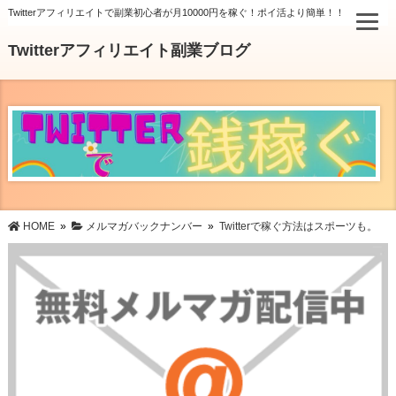
Twitterアフィリエイトで副業初心者が月10000円を稼ぐ！ポイ活より簡単！！
Twitterアフィリエイト副業ブログ
HOME
»
メルマガバックナンバー
»
Twitterで稼ぐ方法はスポーツも。