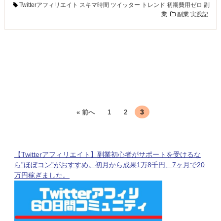
Twitterアフィリエイト
スキマ時間
ツイッター
トレンド
初期費用ゼロ
副
業
副業
実践記
3
« 前へ
1
2
【Twitterアフィリエイト】副業初心者がサポートを受けるな
ら”ほぼコン”がおすすめ。初月から成果1万8千円、7ヶ月で20
万円稼ぎました。