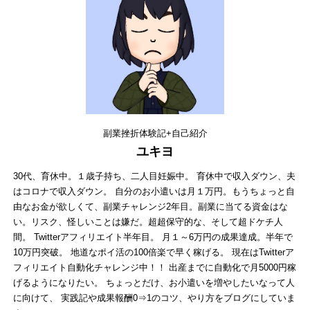
副業挫折体験記+自己紹介
ユキヨ
30代、育休中。１歳子持ち、二人目妊娠中。 育休中で収入ダウン、夫
はコロナで収入ダウン。 自分のお小遣いは月１万円。もうちょっと自
由なお金が欲しくて、副業チャレンジ2年目。副業に当てる資金はな
い。リスク、怪しいことは嫌だ。超超保守的な、そして超ドケチ人
間。 Twitterアフィリエイト半年目。 月１～6万円の成果達成。半年で
10万円突破。 地道なポイ活の100倍楽で早く稼げる。 現在はTwitterア
フィリエイト自動化チャレンジ中！！ 出産までに自動化で月5000円稼
げるようになりたい。 ちょっとだけ、お小遣いを増やしたいなって人
に向けて、 実践記や成果報酬0⇒1のコツ、やり方をブログにしていま