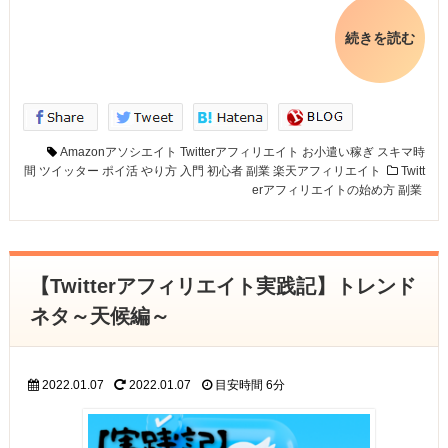
続きを読む
Amazonアソシエイト
Twitterアフィリエイト
お小遣い稼ぎ
スキマ時
間
ツイッター
ポイ活
やり方
入門
初心者
副業
楽天アフィリエイト
Twitt
erアフィリエイトの始め方
副業
【Twitterアフィリエイト実践記】トレンド
ネタ～天候編～
2022.01.07
2022.01.07
目安時間
6分