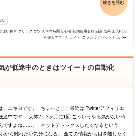
続きを読む
小遣い稼ぎ
クリック
コツ
スキマ時間
初心者
初期費用ゼロ
副業
成果
楽天ROO
M
楽天アフィリエイト
メルマガバックナンバー
やる気が低迷中のときはツイートの自動化
。ユキヨです。 ちょっとここ最近は Twitterアフィリエ
低迷中です。 大体2～3ヶ月に1回 こういうやる気がない時
んですよね……。 ネットデトックスしたくなるという
マホから離れたい気分になる。 全ての情報から目を離したく