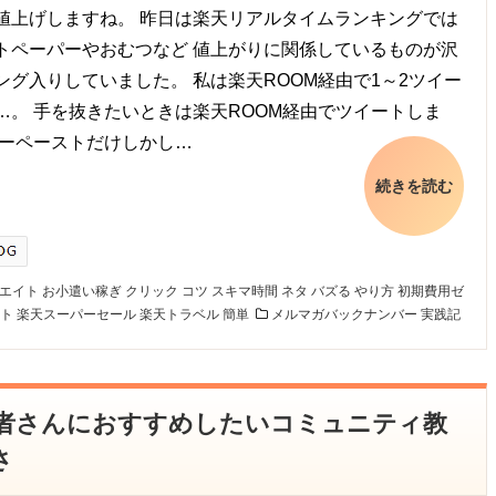
値上げしますね。 昨日は楽天リアルタイムランキングでは
トペーパーやおむつなど 値上がりに関係しているものが沢
ング入りしていました。 私は楽天ROOM経由で1～2ツイー
…。 手を抜きたいときは楽天ROOM経由でツイートしま
ピーペーストだけしかし…
続きを読む
エイト
お小遣い稼ぎ
クリック
コツ
スキマ時間
ネタ
バズる
やり方
初期費用ゼ
ト
楽天スーパーセール
楽天トラベル
簡単
メルマガバックナンバー
実践記
初心者さんにおすすめしたいコミュニティ教
さ