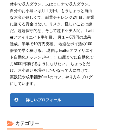
休中で収入ダウン、夫はコロナで収入ダウン。
自分のお小遣いは月１万円。もうちょっと自由
なお金が欲しくて、副業チャレンジ2年目。副業
に当てる資金はない。リスク、怪しいことは嫌
だ。超超保守的な、そして超ドケチ人間。 Twitt
erアフィリエイト半年目。 月１～6万円の成果
達成。半年で10万円突破。 地道なポイ活の100
倍楽で早く稼げる。 現在はTwitterアフィリエイ
ト自動化チャレンジ中！！ 出産までに自動化で
月5000円稼げるようになりたい。 ちょっとだ
け、お小遣いを増やしたいなって人に向けて、
実践記や成果報酬0⇒1のコツ、やり方をブログ
にしています。
詳しいプロフィール
カテゴリー