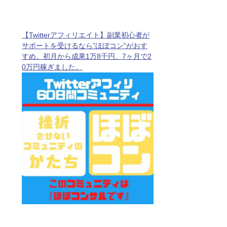
【Twitterアフィリエイト】副業初心者が
サポートを受けるなら”ほぼコン”がおす
すめ。初月から成果1万8千円、7ヶ月で2
0万円稼ぎました。