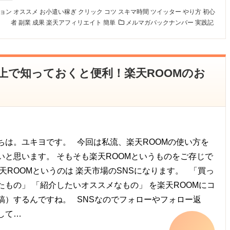
ョン
オススメ
お小遣い稼ぎ
クリック
コツ
スキマ時間
ツイッター
やり方
初心
者
副業
成果
楽天アフィリエイト
簡単
メルマガバックナンバー
実践記
やる上で知っておくと便利！楽天ROOMのお
は。ユキヨです。 今回は私流、楽天ROOMの使い方を
いと思います。 そもそも楽天ROOMというものをご存じで
楽天ROOMというのは 楽天市場のSNSになります。 「買っ
たもの」 「紹介したいオススメなもの」 を楽天ROOMにコ
稿）するんですね。 SNSなのでフォローやフォロー返
して…