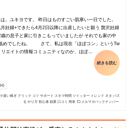
は。ユキヨです。 昨日はものすごい肌寒い一日でした。
月妊婦+できたら4月2日以降に出産したいと願う 贅沢妊婦
2歳の息子と家に引きこもっていましたが それでも家の中
低めでしたね。 さて、私は現在「ほぼコン」というTw
rアフィリエイトの情報コミュニティなのか、ほぼ…
続きを読む
小遣い稼ぎ
クリック
コツ
サポート
スキマ時間
ツイッター
トレンド
ネタ
バズ
る
やり方
初心者
副業
口コミ
簡単
メルマガバックナンバー