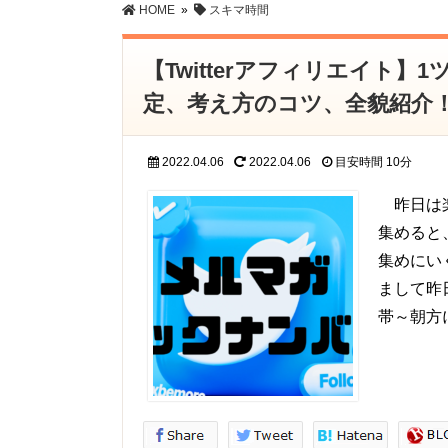
HOME
»
スキマ時間
【Twitterアフィリエイト】
定、考え方のコツ、全貌紹介
2022.04.06
2022.04.06
目安時間
10分
昨日は楽
集めると
集めにい
まして昨
帯～朝方に