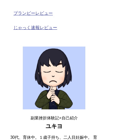
プランビーレビュー
じゃっく速報レビュー
副業挫折体験記+自己紹介
ユキヨ
30代、育休中。１歳子持ち、二人目妊娠中。 育