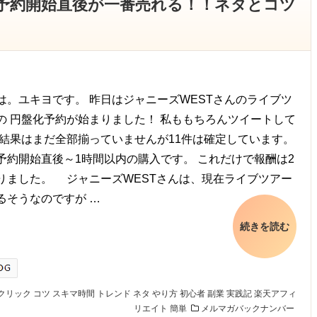
約は予約開始直後が一番売れる！！ネタとコツ
は。ユキヨです。 昨日はジャニーズWESTさんのライブツ
の 円盤化予約が始まりました！ 私ももちろんツイートして
 結果はまだ全部揃っていませんが11件は確定しています。
約開始直後～1時間以内の購入です。 これだけで報酬は2
りました。 ジャニーズWESTさんは、現在ライブツアー
るそうなのですが …
続きを読む
クリック
コツ
スキマ時間
トレンド
ネタ
やり方
初心者
副業
実践記
楽天アフィ
リエイト
簡単
メルマガバックナンバー