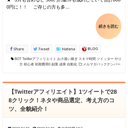
0円に！！ ご存じの方も多…
続きを読む
BOT
Twitterアフィリエイト
お小遣い稼ぎ
スキマ時間
ツイッター
やり
方
初心者
初期費用0
副業
成果
自動化
メルマガバックナンバー
【Twitterアフィリエイト】1ツイートで28
8クリック！ネタや商品選定、考え方のコ
ツ、全貌紹介！