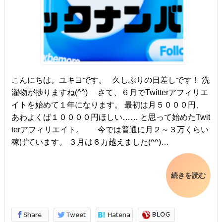
こんにちは。ユキヨです。 久しぶりの日差しです！ 洗
濯物が捗りますね(^^) さて、６月でTwitterアフィリエ
イトを始めて１年になります。 最初は月５０００円、
あわよくば１００００円ほしい…… と思って始めたTwit
terアフィリエイト。 今では普通に月２～３万くらい
稼げています。 ３月は６万越えました(^^)…
続きを読む