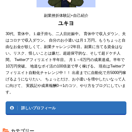
副業挫折体験記+自己紹介
ユキヨ
30代、育休中。１歳子持ち、二人目妊娠中。 育休中で収入ダウン、夫
はコロナで収入ダウン。 自分のお小遣いは月１万円。もうちょっと自
由なお金が欲しくて、副業チャレンジ2年目。副業に当てる資金はな
い。リスク、怪しいことは嫌だ。超超保守的な、そして超ドケチ人
間。 Twitterアフィリエイト半年目。 月１～6万円の成果達成。半年で
10万円突破。 地道なポイ活の100倍楽で早く稼げる。 現在はTwitterア
フィリエイト自動化チャレンジ中！！ 出産までに自動化で月5000円稼
げるようになりたい。 ちょっとだけ、お小遣いを増やしたいなって人
に向けて、 実践記や成果報酬0⇒1のコツ、やり方をブログにしていま
す。
詳しいプロフィール
カテゴリー