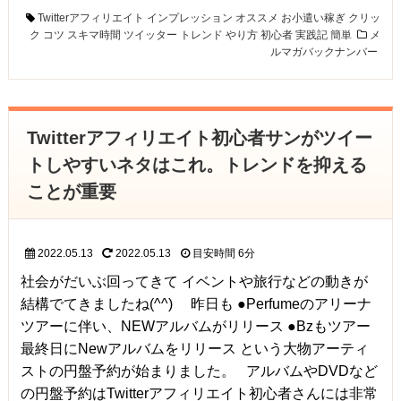
Twitterアフィリエイト
インプレッション
オススメ
お小遣い稼ぎ
クリッ
ク
コツ
スキマ時間
ツイッター
トレンド
やり方
初心者
実践記
簡単
メ
ルマガバックナンバー
Twitterアフィリエイト初心者サンがツイー
トしやすいネタはこれ。トレンドを抑える
ことが重要
2022.05.13
2022.05.13
目安時間
6分
社会がだいぶ回ってきて イベントや旅行などの動きが
結構でてきましたね(^^) 昨日も ●Perfumeのアリーナ
ツアーに伴い、NEWアルバムがリリース ●Bzもツアー
最終日にNewアルバムをリリース という大物アーティ
ストの円盤予約が始まりました。 アルバムやDVDなど
の円盤予約はTwitterアフィリエイト初心者さんには非常