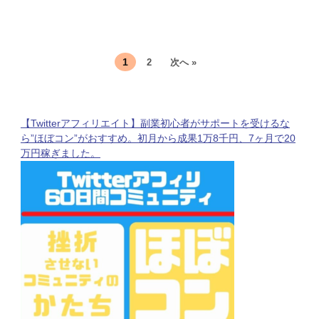
1
2
次へ »
【Twitterアフィリエイト】副業初心者がサポートを受けるな
ら”ほぼコン”がおすすめ。初月から成果1万8千円、7ヶ月で20
万円稼ぎました。