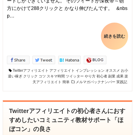
ートしかできていません。 そのツイートが深夜帯～朝
方にかけて288クリックと かなり伸びたんです。 &nbs
p…
続きを読む
Twitterアフィリエイト
アフィリエイト
インプレッション
オススメ
お小
遣い稼ぎ
クリック
コツ
スキマ時間
ツイッター
やり方
初心者
副業
成果
楽
天アフィリエイト
簡単
メルマガバックナンバー
実践記
Twitterアフィリエイトの初心者さんにおす
すめしたいコミュニティ教材サポート「ほ
ぼコン」の良さ