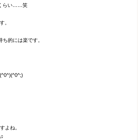
くらい……笑
す。
で気持ち的には楽です。
(^0^;)
ですよね。
♫