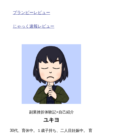
プランビーレビュー
じゃっく速報レビュー
副業挫折体験記+自己紹介
ユキヨ
30代、育休中。１歳子持ち、二人目妊娠中。 育