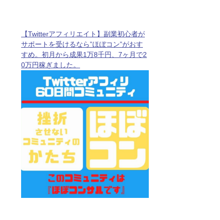
【Twitterアフィリエイト】副業初心者が
サポートを受けるなら”ほぼコン”がおす
すめ。初月から成果1万8千円、7ヶ月で2
0万円稼ぎました。