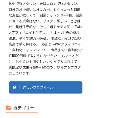
休中で収入ダウン、夫はコロナで収入ダウン。
自分のお小遣いは月１万円。もうちょっと自由
なお金が欲しくて、副業チャレンジ2年目。副業
に当てる資金はない。リスク、怪しいことは嫌
だ。超超保守的な、そして超ドケチ人間。 Twitt
erアフィリエイト半年目。 月１～6万円の成果
達成。半年で10万円突破。 地道なポイ活の100
倍楽で早く稼げる。 現在はTwitterアフィリエイ
ト自動化チャレンジ中！！ 出産までに自動化で
月5000円稼げるようになりたい。 ちょっとだ
け、お小遣いを増やしたいなって人に向けて、
実践記や成果報酬0⇒1のコツ、やり方をブログ
にしています。
詳しいプロフィール
カテゴリー