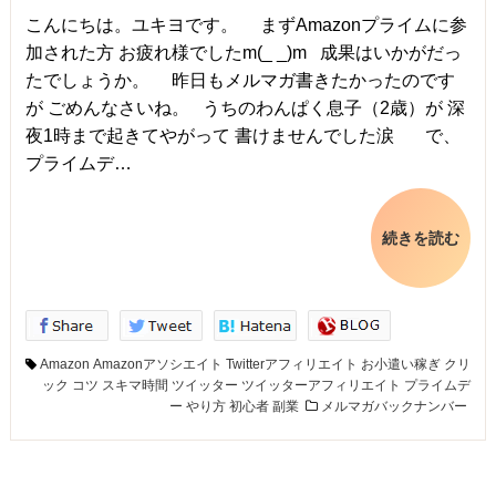
こんにちは。ユキヨです。 まずAmazonプライムに参
加された方 お疲れ様でしたm(_ _)m 成果はいかがだっ
たでしょうか。 昨日もメルマガ書きたかったのです
が ごめんなさいね。 うちのわんぱく息子（2歳）が 深
夜1時まで起きてやがって 書けませんでした涙 で、
プライムデ…
続きを読む
Amazon
Amazonアソシエイト
Twitterアフィリエイト
お小遣い稼ぎ
クリ
ック
コツ
スキマ時間
ツイッター
ツイッターアフィリエイト
プライムデ
ー
やり方
初心者
副業
メルマガバックナンバー