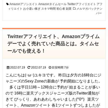
Amazonアソシエイト
Amazonタイムセール
Twitterアフィリエイト
アフ
ィリエイト
お小遣い稼ぎ
スキマ時間
初心者
副業
メルマガバックナン
バー
Twitterアフィリエイト、Amazonプライム
デーでよく売れていた商品とは。タイムセ
ールでも使える！
2022.07.19
2022.07.19
目安時間
7分
こんにちは(･ω･)ユキヨです。 昨日は夕方の16時台にジ
ャニーズのSexy Zoneの新曲が 予約開始になりました。
多くは平日11時～12時台に予約が 始まることが多い
ので 16時に楽天ブックスジャニーズ版のTwitter通知が
きて びっくり、あわあわしちゃいました(^0^) 楽天ツ
イート、Amazonツイート 各1ツイートずつしましたが