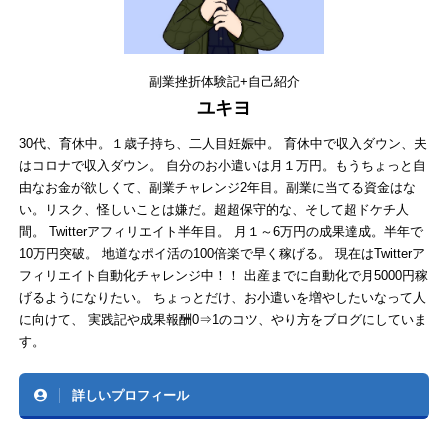
副業挫折体験記+自己紹介
ユキヨ
30代、育休中。１歳子持ち、二人目妊娠中。 育休中で収入ダウン、夫
はコロナで収入ダウン。 自分のお小遣いは月１万円。もうちょっと自
由なお金が欲しくて、副業チャレンジ2年目。副業に当てる資金はな
い。リスク、怪しいことは嫌だ。超超保守的な、そして超ドケチ人
間。 Twitterアフィリエイト半年目。 月１～6万円の成果達成。半年で
10万円突破。 地道なポイ活の100倍楽で早く稼げる。 現在はTwitterア
フィリエイト自動化チャレンジ中！！ 出産までに自動化で月5000円稼
げるようになりたい。 ちょっとだけ、お小遣いを増やしたいなって人
に向けて、 実践記や成果報酬0⇒1のコツ、やり方をブログにしていま
す。
詳しいプロフィール