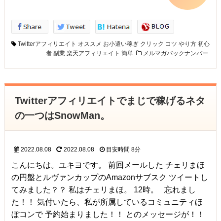
Twitterアフィリエイト
オススメ
お小遣い稼ぎ
クリック
コツ
やり方
初心
者
副業
楽天アフィリエイト
簡単
メルマガバックナンバー
Twitterアフィリエイトでまじで稼げるネタ
の一つはSnowMan。
2022.08.08
2022.08.08
目安時間
8分
こんにちは。ユキヨです。 前回メールした チェリまほ
の円盤とルヴァンカップのAmazonサブスク ツイートし
てみました？？ 私はチェリまほ。 12時。 忘れまし
た！！ 気付いたら、私が所属しているコミュニティほ
ぼコンで 予約始まりました！！ とのメッセージが！！