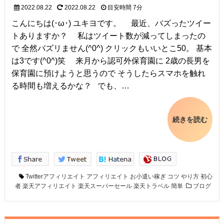
2022.08.22
2022.08.22
目安時間
7分
こんにちは(･ω･) ユキヨです。 最近、バズったツイー
トありますか？ 私はツイート数が減ってしまったの
で 全然バズリません(^0^) クリックもいいとこ50。 基本
は3です(^0^)笑 来月から認可外保育園に 2歳の長男を
保育園に預けようと思うので そうしたらスマホを触れ
る時間も増えるかな？ でも、…
続きを読む
Twitterアフィリエイト
アフィリエイト
お小遣い稼ぎ
コツ
やり方
初心
者
楽天アフィリエイト
楽天スーパーセール
楽天トラベル
簡単
ブログ