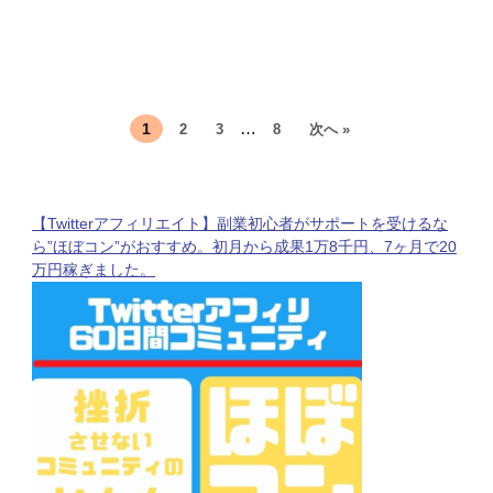
…
1
2
3
8
次へ »
【Twitterアフィリエイト】副業初心者がサポートを受けるな
ら”ほぼコン”がおすすめ。初月から成果1万8千円、7ヶ月で20
万円稼ぎました。