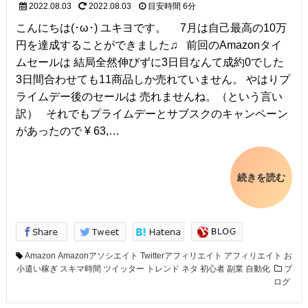
2022.08.03
2022.08.03
目安時間
6分
こんにちは(･ω･) ユキヨです。 7月は自己最高の10万
円を達成することができました♫ 前回のAmazonタイ
ムセールは 結局全然伸びずに3日目なんて成約0でした
3日間合わせても11商品しか売れていません。 やはりプ
ライムデー後のセールは 売れませんね。（という言い
訳） それでもプライムデーとサブスクのキャンペーン
があったので ¥ 63,…
続きを読む
Amazon
Amazonアソシエイト
Twitterアフィリエイト
アフィリエイト
お
小遣い稼ぎ
スキマ時間
ツイッター
トレンド
ネタ
初心者
副業
自動化
ブ
ログ