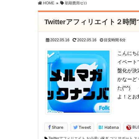
HOME
»
初期費用ゼロ
Twitterアフィリエイト２
2022.05.16
2022.05.16
目安時間
6分
こんにち
イベート
盤化が決
かなーど
た(^^
よ！とお
Twitterアフィリエイト
お小遣い稼ぎ
コツ
サポート
ス