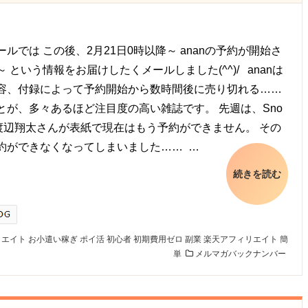
ルでは この後、2月21日0時以降～ ananの予約が開始さ
 という情報をお届けしたくメールしました(^^)/ ananは
容、付録によって予約開始から数時間後に売り切れる……
とが、多々あるほど注目度の高い雑誌です。 先週は、Sno
 渡辺翔太さんが表紙で現在はもう予約ができません。 その
約ができなくなってしまいました…… …
続きを読む
リエイト
お小遣い稼ぎ
ポイ活
初心者
初期費用ゼロ
副業
楽天アフィリエイト
簡
単
メルマガバックナンバー