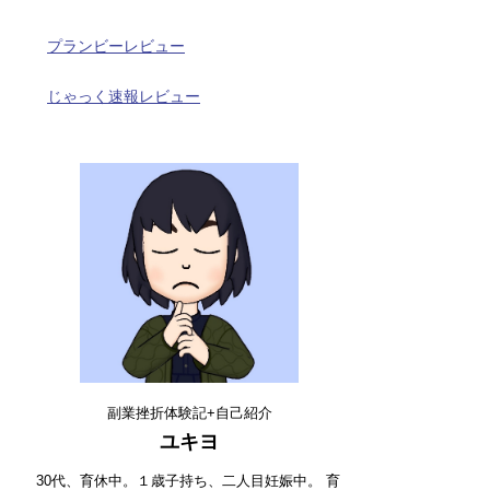
プランビーレビュー
じゃっく速報レビュー
副業挫折体験記+自己紹介
ユキヨ
30代、育休中。１歳子持ち、二人目妊娠中。 育