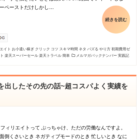
ピーペーストだけしかし…
続きを読む
エイト
お小遣い稼ぎ
クリック
コツ
スキマ時間
ネタ
バズる
やり方
初期費用ゼ
ト
楽天スーパーセール
楽天トラベル
簡単
メルマガバックナンバー
実践記
成果を出したその先の話~超コスパよく実績を
terアフィリエイトって ぶっちゃけ、ただの労働なんですよ。
 面倒くさいとき ネガティブモードのとき 忙しいとき なに