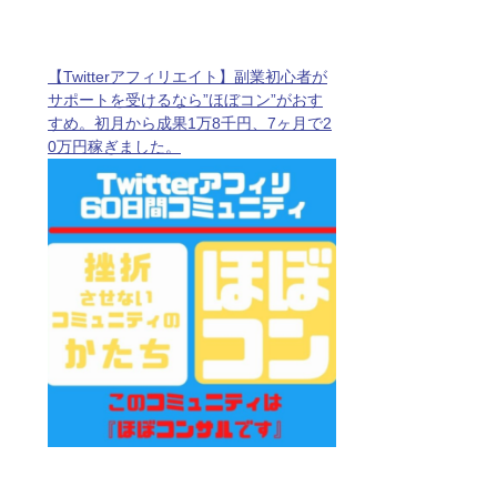
【Twitterアフィリエイト】副業初心者が
サポートを受けるなら”ほぼコン”がおす
すめ。初月から成果1万8千円、7ヶ月で2
0万円稼ぎました。