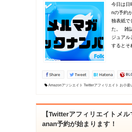
今日は日
nの予約
独表紙で
た。 雑
ジュアル
するとそれ
Amazonアソシエイト
Twitterアフィリエイト
お小遣
【Twitterアフィリエイト
anan予約が始まります！