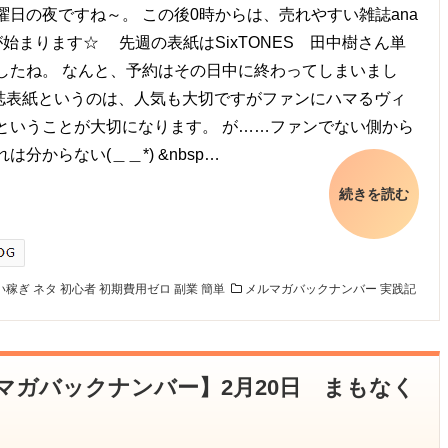
曜日の夜ですね～。 この後0時からは、売れやすい雑誌ana
が始まります☆ 先週の表紙はSixTONES 田中樹さん単
したね。 なんと、予約はその日中に終わってしまいまし
誌表紙というのは、人気も大切ですがファンにハマるヴィ
ということが大切になります。 が……ファンでない側から
は分からない(＿＿*) &nbsp…
続きを読む
い稼ぎ
ネタ
初心者
初期費用ゼロ
副業
簡単
メルマガバックナンバー
実践記
メルマガバックナンバー】2月20日 まもなく