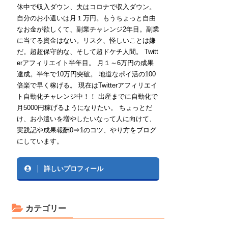
休中で収入ダウン、夫はコロナで収入ダウン。
自分のお小遣いは月１万円。もうちょっと自由
なお金が欲しくて、副業チャレンジ2年目。副業
に当てる資金はない。リスク、怪しいことは嫌
だ。超超保守的な、そして超ドケチ人間。 Twitt
erアフィリエイト半年目。 月１～6万円の成果
達成。半年で10万円突破。 地道なポイ活の100
倍楽で早く稼げる。 現在はTwitterアフィリエイ
ト自動化チャレンジ中！！ 出産までに自動化で
月5000円稼げるようになりたい。 ちょっとだ
け、お小遣いを増やしたいなって人に向けて、
実践記や成果報酬0⇒1のコツ、やり方をブログ
にしています。
詳しいプロフィール
カテゴリー