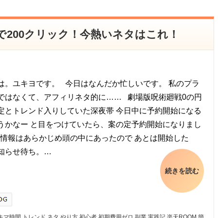
時間で200クリック！今熱いネタはこれ！
は。ユキヨです。 今日はなんだか忙しいです。 私のプラ
ではなくて、アフィリネタ的に…… 劇場版呪術廻戦0の円
定とトレンド入りしていた深夜帯 今日中に予約開始になる
うかなー と目をつけていたら、案の定予約開始になりまし
) 情報はあらかじめ頭の中にあったので あとは開始した
知らせ待ち。…
続きを読む
キマ時間
トレンド
ネタ
やり方
初心者
初期費用ゼロ
副業
実践記
楽天ROOM
簡