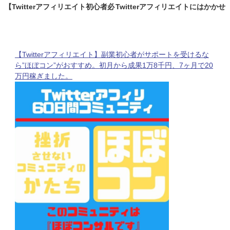
【Twitterアフィリエイト初心者必
Twitterアフィリエイトにはかかせ
見】クリックされやすいツイート
ない？アカウント強化が必要な理
のタイミングとは。
由と方法について
【Twitterアフィリエイト】副業初心者がサポートを受けるな
ら”ほぼコン”がおすすめ。初月から成果1万8千円、7ヶ月で20
万円稼ぎました。