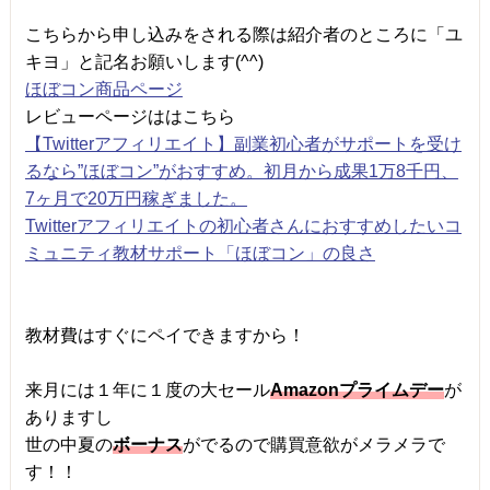
こちらから申し込みをされる際は紹介者のところに「ユ
キヨ」と記名お願いします(^^)
ほぼコン商品ページ
レビューページははこちら
【Twitterアフィリエイト】副業初心者がサポートを受け
るなら”ほぼコン”がおすすめ。初月から成果1万8千円、
7ヶ月で20万円稼ぎました。
Twitterアフィリエイトの初心者さんにおすすめしたいコ
ミュニティ教材サポート「ほぼコン」の良さ
教材費はすぐにペイできますから！
来月には１年に１度の大セール
Amazonプライムデー
が
ありますし
世の中夏の
ボーナス
がでるので購買意欲がメラメラで
す！！