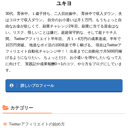
ユキヨ
30代、育休中。１歳子持ち、二人目妊娠中。 育休中で収入ダウン、夫
はコロナで収入ダウン。 自分のお小遣いは月１万円。もうちょっと自
由なお金が欲しくて、副業チャレンジ2年目。副業に当てる資金はな
い。リスク、怪しいことは嫌だ。超超保守的な、そして超ドケチ人
間。 Twitterアフィリエイト半年目。 月１～6万円の成果達成。半年で
10万円突破。 地道なポイ活の100倍楽で早く稼げる。 現在はTwitterア
フィリエイト自動化チャレンジ中！！ 出産までに自動化で月5000円稼
げるようになりたい。 ちょっとだけ、お小遣いを増やしたいなって人
に向けて、 実践記や成果報酬0⇒1のコツ、やり方をブログにしていま
す。
詳しいプロフィール
カテゴリー
Twitterアフィリエイトの始め方