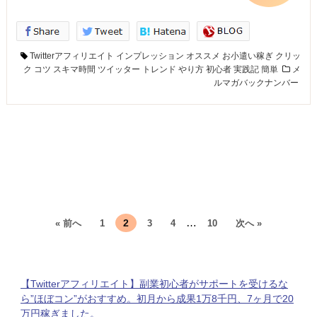
Twitterアフィリエイト
インプレッション
オススメ
お小遣い稼ぎ
クリッ
ク
コツ
スキマ時間
ツイッター
トレンド
やり方
初心者
実践記
簡単
メ
ルマガバックナンバー
…
2
« 前へ
1
3
4
10
次へ »
【Twitterアフィリエイト】副業初心者がサポートを受けるな
ら”ほぼコン”がおすすめ。初月から成果1万8千円、7ヶ月で20
万円稼ぎました。