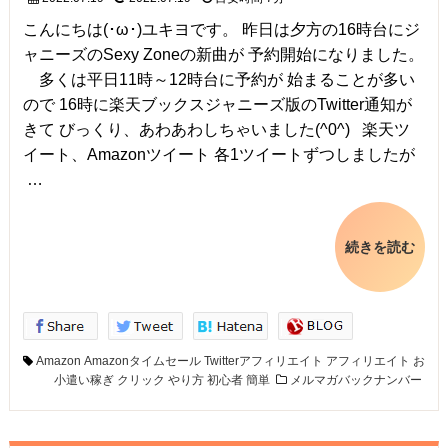
こんにちは(･ω･)ユキヨです。 昨日は夕方の16時台にジ
ャニーズのSexy Zoneの新曲が 予約開始になりました。
多くは平日11時～12時台に予約が 始まることが多い
ので 16時に楽天ブックスジャニーズ版のTwitter通知が
きて びっくり、あわあわしちゃいました(^0^) 楽天ツ
イート、Amazonツイート 各1ツイートずつしましたが
…
続きを読む
Amazon
Amazonタイムセール
Twitterアフィリエイト
アフィリエイト
お
小遣い稼ぎ
クリック
やり方
初心者
簡単
メルマガバックナンバー