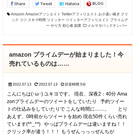
Amazon
Amazonアソシエイト
Twitterアフィリエイト
お小遣い稼ぎ
クリ
ック
コツ
スキマ時間
ツイッター
ツイッターアフィリエイト
プライムデ
ー
やり方
初心者
副業
メルマガバックナンバー
amazon プライムデーが始まりました！今
売れているものは……
2022.07.13
2022.07.13
目安時間
5分
こんにちは(･ω･) ユキヨです。 現在、深夜2：40分 Ama
zonプライムデーのツイートをしていたり 予約ツイー
トの仕込みをしていたりで こんな時間に……。 とり
あえず、0時前からツイートを始め 現在50件くらい売れ
ています(*^_^*) やっぱプライムデーは違いますね！！
クリック率が違う！！！ もうぜんっっっぜんちが