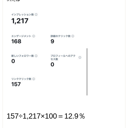
157÷1,217×100＝12.9％