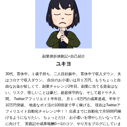
副業挫折体験記+自己紹介
ユキヨ
30代、育休中。１歳子持ち、二人目妊娠中。 育休中で収入ダウン、夫
はコロナで収入ダウン。 自分のお小遣いは月１万円。もうちょっと自
由なお金が欲しくて、副業チャレンジ2年目。副業に当てる資金はな
い。リスク、怪しいことは嫌だ。超超保守的な、そして超ドケチ人
間。 Twitterアフィリエイト半年目。 月１～6万円の成果達成。半年で
10万円突破。 地道なポイ活の100倍楽で早く稼げる。 現在はTwitterア
フィリエイト自動化チャレンジ中！！ 出産までに自動化で月5000円稼
げるようになりたい。 ちょっとだけ、お小遣いを増やしたいなって人
に向けて、 実践記や成果報酬0⇒1のコツ、やり方をブログにしていま