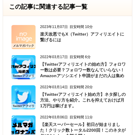
この記事に関連する記事一覧
2023年11月07日
目安時間 10分
楽天改悪でもX（Twitter）アフィリエイトに
繋げるには
メルマガバック
ナンバー
2022年03月17日
目安時間 6分
【Twitterアフィリエイトの始め方】フォロワ
ー数は必要？フォロワー数なんていらない！
Amazonアソシエイト申請がまだの人は集め
Twitterアフィリ
エイトの始め方
よう
2022年03月14日
目安時間 20分
【Twitterアフィリエイト始め方】ネタ探しの
方法、やり方を紹介。これを抑えておけば月
1万円は稼げます。
Twitterアフィリ
エイトの始め方
2022年03月06日
目安時間 11分
【楽天スーパーセール】初日が始まりまし
た！クリック数トータル2200回！このネタが