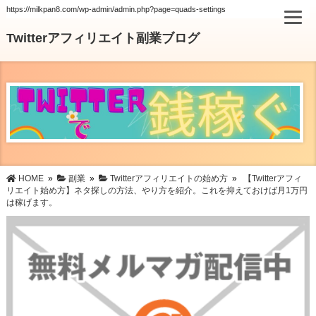
https://milkpan8.com/wp-admin/admin.php?page=quads-settings
Twitterアフィリエイト副業ブログ
HOME
»
副業
»
Twitterアフィリエイトの始め方
»
【Twitterアフィ
リエイト始め方】ネタ探しの方法、やり方を紹介。これを抑えておけば月1万円
は稼げます。