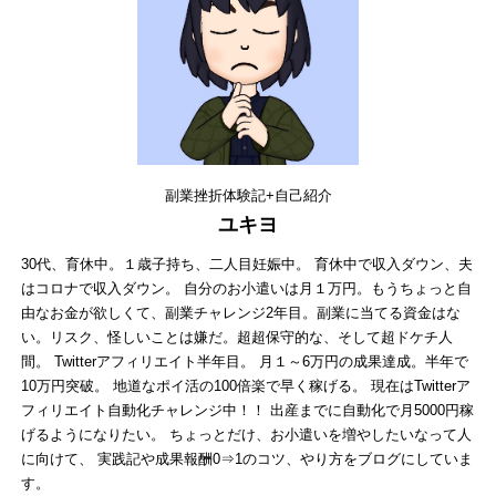
副業挫折体験記+自己紹介
ユキヨ
30代、育休中。１歳子持ち、二人目妊娠中。 育休中で収入ダウン、夫
はコロナで収入ダウン。 自分のお小遣いは月１万円。もうちょっと自
由なお金が欲しくて、副業チャレンジ2年目。副業に当てる資金はな
い。リスク、怪しいことは嫌だ。超超保守的な、そして超ドケチ人
間。 Twitterアフィリエイト半年目。 月１～6万円の成果達成。半年で
10万円突破。 地道なポイ活の100倍楽で早く稼げる。 現在はTwitterア
フィリエイト自動化チャレンジ中！！ 出産までに自動化で月5000円稼
げるようになりたい。 ちょっとだけ、お小遣いを増やしたいなって人
に向けて、 実践記や成果報酬0⇒1のコツ、やり方をブログにしていま
す。