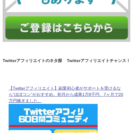
Twitterアフィリエイトのネタ探
Twitterアフィリエイトチャンス！
し。この2つをチェックするだけ
Amazonセールが開始！前回のセ
で月1万は稼げる！
ールでクリック爆伸びした商品を
大暴露！！
【Twitterアフィリエイト】副業初心者がサポートを受けるな
ら”ほぼコン”がおすすめ。初月から成果1万8千円、7ヶ月で20
万円稼ぎました。