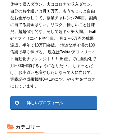
休中で収入ダウン、夫はコロナで収入ダウン。
自分のお小遣いは月１万円。もうちょっと自由
なお金が欲しくて、副業チャレンジ2年目。副業
に当てる資金はない。リスク、怪しいことは嫌
だ。超超保守的な、そして超ドケチ人間。 Twitt
erアフィリエイト半年目。 月１～6万円の成果
達成。半年で10万円突破。 地道なポイ活の100
倍楽で早く稼げる。 現在はTwitterアフィリエイ
ト自動化チャレンジ中！！ 出産までに自動化で
月5000円稼げるようになりたい。 ちょっとだ
け、お小遣いを増やしたいなって人に向けて、
実践記や成果報酬0⇒1のコツ、やり方をブログ
にしています。
詳しいプロフィール
カテゴリー