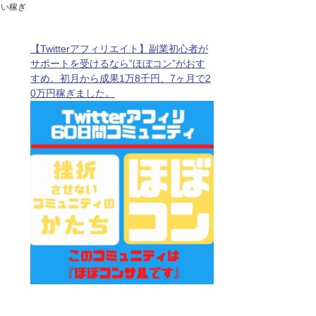
遣い稼ぎ
【Twitterアフィリエイト】副業初心者が
サポートを受けるなら”ほぼコン”がおす
すめ。初月から成果1万8千円、7ヶ月で2
0万円稼ぎました。