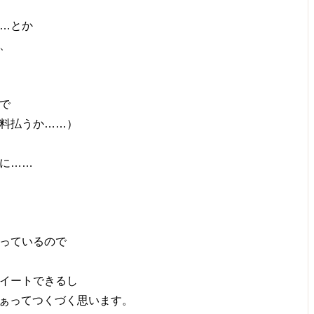
…とか
、
で
料払うか……）
に……
っているので
イートできるし
るなぁってつくづく思います。