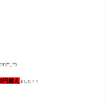
す(*^_^*)
00円越え
ました！！