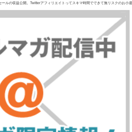
ムセールの収益公開。Twitterアフィリエイトってスキマ時間でできて無リスクのお小