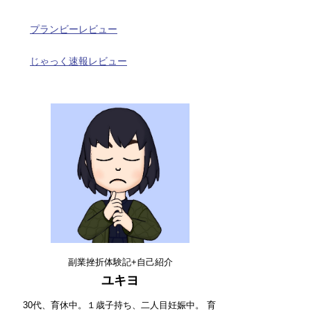
プランビーレビュー
じゃっく速報レビュー
副業挫折体験記+自己紹介
ユキヨ
30代、育休中。１歳子持ち、二人目妊娠中。 育