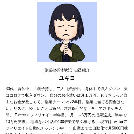
副業挫折体験記+自己紹介
ユキヨ
30代、育休中。１歳子持ち、二人目妊娠中。 育休中で収入ダウン、夫
はコロナで収入ダウン。 自分のお小遣いは月１万円。もうちょっと自
由なお金が欲しくて、副業チャレンジ2年目。副業に当てる資金はな
い。リスク、怪しいことは嫌だ。超超保守的な、そして超ドケチ人
間。 Twitterアフィリエイト半年目。 月１～6万円の成果達成。半年で
10万円突破。 地道なポイ活の100倍楽で早く稼げる。 現在はTwitterア
フィリエイト自動化チャレンジ中！！ 出産までに自動化で月5000円稼