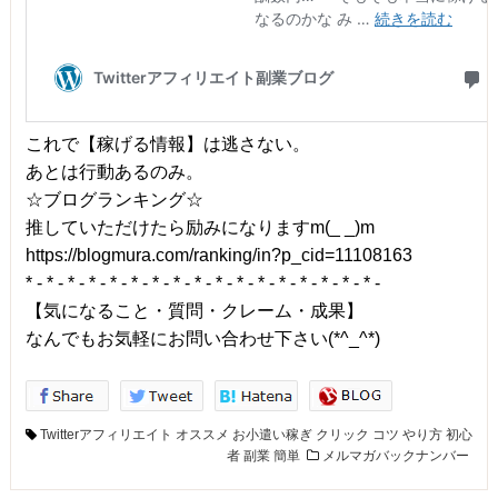
これで【稼げる情報】は逃さない。
あとは行動あるのみ。
☆ブログランキング☆
推していただけたら励みになりますm(_ _)m
https://blogmura.com/ranking/in?p_cid=11108163
* - * - * - * - * - * - * - * - * - * - * - * - * - * - * - * - * -
【気になること・質問・クレーム・成果】
なんでもお気軽にお問い合わせ下さい(*^_^*)
Twitterアフィリエイト
オススメ
お小遣い稼ぎ
クリック
コツ
やり方
初心
者
副業
簡単
メルマガバックナンバー