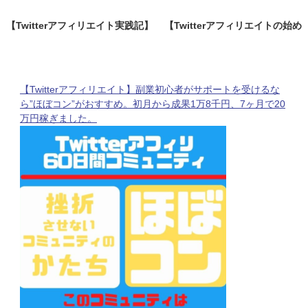
【Twitterアフィリエイト実践記】
【Twitterアフィリエイトの始め
悲願の複数買いされました！商品
方】楽天ROOM×Twitter ！1日3
はあれで、狙いはあの人！！！全
分×2日で4000円の収益が！私の
部まるっと公開！！
楽天ROOM使い方
【Twitterアフィリエイト】副業初心者がサポートを受けるな
ら”ほぼコン”がおすすめ。初月から成果1万8千円、7ヶ月で20
万円稼ぎました。