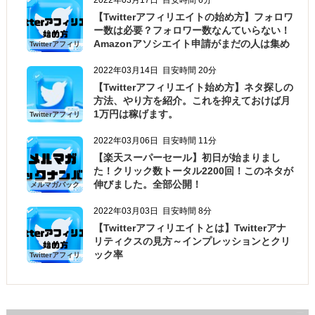
2022年03月17日
目安時間 6分
【Twitterアフィリエイトの始め方】フォロワ
ー数は必要？フォロワー数なんていらない！
Amazonアソシエイト申請がまだの人は集め
Twitterアフィリ
エイトの始め方
よう
2022年03月14日
目安時間 20分
【Twitterアフィリエイト始め方】ネタ探しの
方法、やり方を紹介。これを抑えておけば月
1万円は稼げます。
Twitterアフィリ
エイトの始め方
2022年03月06日
目安時間 11分
【楽天スーパーセール】初日が始まりまし
た！クリック数トータル2200回！このネタが
伸びました。全部公開！
メルマガバック
ナンバー
2022年03月03日
目安時間 8分
【Twitterアフィリエイトとは】Twitterアナ
リティクスの見方～インプレッションとクリ
ック率
Twitterアフィリ
エイトの始め方