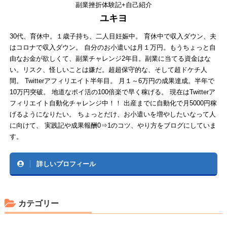
副業挫折体験記+自己紹介
ユキヨ
30代、育休中。１歳子持ち、二人目妊娠中。 育休中で収入ダウン、夫
はコロナで収入ダウン。 自分のお小遣いは月１万円。もうちょっと自
由なお金が欲しくて、副業チャレンジ2年目。副業に当てる資金はな
い。リスク、怪しいことは嫌だ。超超保守的な、そして超ドケチ人
間。 Twitterアフィリエイト半年目。 月１～6万円の成果達成。半年で
10万円突破。 地道なポイ活の100倍楽で早く稼げる。 現在はTwitterア
フィリエイト自動化チャレンジ中！！ 出産までに自動化で月5000円稼
げるようになりたい。 ちょっとだけ、お小遣いを増やしたいなって人
に向けて、 実践記や成果報酬0⇒1のコツ、やり方をブログにしていま
す。
詳しいプロフィール
カテゴリー