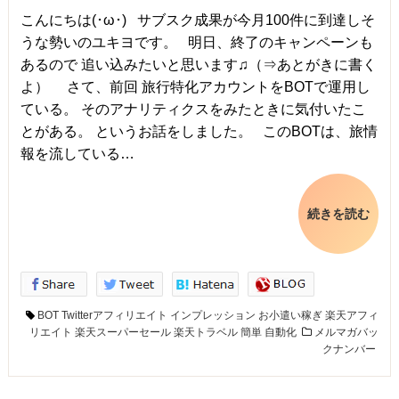
こんにちは(･ω･) サブスク成果が今月100件に到達しそ
うな勢いのユキヨです。 明日、終了のキャンペーンも
あるので 追い込みたいと思います♫（⇒あとがきに書く
よ） さて、前回 旅行特化アカウントをBOTで運用し
ている。 そのアナリティクスをみたときに気付いたこ
とがある。 というお話をしました。 このBOTは、旅情
報を流している…
続きを読む
BOT
Twitterアフィリエイト
インプレッション
お小遣い稼ぎ
楽天アフィ
リエイト
楽天スーパーセール
楽天トラベル
簡単
自動化
メルマガバッ
クナンバー