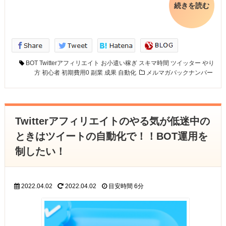
続きを読む
BOT
Twitterアフィリエイト
お小遣い稼ぎ
スキマ時間
ツイッター
やり
方
初心者
初期費用0
副業
成果
自動化
メルマガバックナンバー
Twitterアフィリエイトのやる気が低迷中の
ときはツイートの自動化で！！BOT運用を
制したい！
2022.04.02
2022.04.02
目安時間
6分