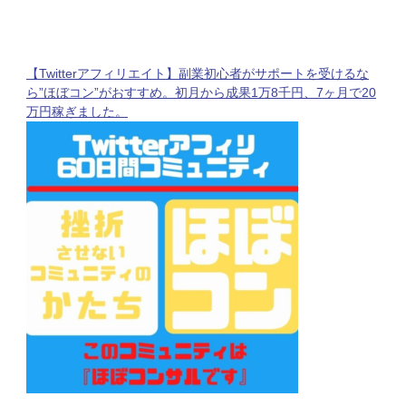
【Twitterアフィリエイト】副業初心者がサポートを受けるな
ら”ほぼコン”がおすすめ。初月から成果1万8千円、7ヶ月で20
万円稼ぎました。