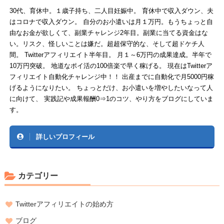
30代、育休中。１歳子持ち、二人目妊娠中。 育休中で収入ダウン、夫
はコロナで収入ダウン。 自分のお小遣いは月１万円。もうちょっと自
由なお金が欲しくて、副業チャレンジ2年目。副業に当てる資金はな
い。リスク、怪しいことは嫌だ。超超保守的な、そして超ドケチ人
間。 Twitterアフィリエイト半年目。 月１～6万円の成果達成。半年で
10万円突破。 地道なポイ活の100倍楽で早く稼げる。 現在はTwitterア
フィリエイト自動化チャレンジ中！！ 出産までに自動化で月5000円稼
げるようになりたい。 ちょっとだけ、お小遣いを増やしたいなって人
に向けて、 実践記や成果報酬0⇒1のコツ、やり方をブログにしていま
す。
詳しいプロフィール
カテゴリー
Twitterアフィリエイトの始め方
ブログ