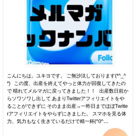
こんにちは。ユキヨです。 ご無沙汰しております(*^_^
*) この度、出産を終えてやっと体力が回復してきたの
で 晴れてメルマガに戻ってきました！！ 出産数日前か
らソワソワし出して あまりTwitterアフィリエイトをや
ることができずに そのまま出産→一昨日までほぼTwitte
rアフィリエイトをやらずにきました。 スマホを見る体
力、気力もなく生きているだけで精一杯(^0^…